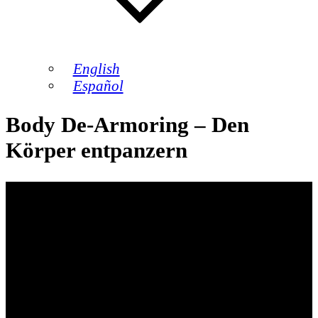
English
Español
Body De-Armoring – Den
Körper entpanzern
Der Mensch panzert sich von frühester
Kindheit an. Das ist meist die einzige
Strategie, um schmerzlichen oder
bedrohlichen Ereignissen begegnen zu
können. Panzerung desensibilisiert: gegen
Schmerz und Erschrecken, aber auch gegen